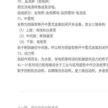
10、直流屏（充电屏）
把交流电源转换成直流电。
组成部分：充电柜-充电模块-监控模块-电池组
11、中置柜
全称为铠装型移开中置式金属封闭开关设备，其分三层结构
（1）上层：母线和仪表室
（2）中间层：断路器室
（3）下层：电缆室
由于断路器在中间层，所以称为铠装型移开中置式金属封闭
12、动力柜
就起作用而言，为水泵、发电机等转动的机器提供动力的柜
XL—21系列动力配电箱适合于工业与民用建筑中作交流频率
数字控制软启动柜、自耦降压启动柜，星三角启动柜，多速
上一篇：
高压开关设备术语