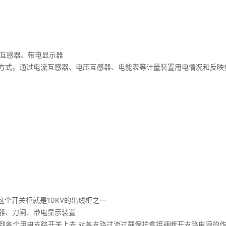
压互感器、带电显示器
的方式，通过电流互感器、电压互感器、电能表等计量装置用电情况和反映
个开关柜就是10KV的出线柜之一
器、刀闸、带电显示装置
到各个用电支路开关上去,对各支路过流过载保护盒接通断开支路电源的