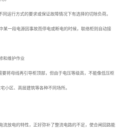
不同运行方式的要求或保证故障情况下有选择的切除负荷。
中某一段电源因事故而停电或断电的时候，联络柜则自动接
修和维护作业
，需要将母线再引导柜顶部，但由于电压等级高，不能像低压柜
住宅小区、高层建筑等各种不同场所。
电流放电的特性，正好弥补了整流电路的不足，使合闸回路能