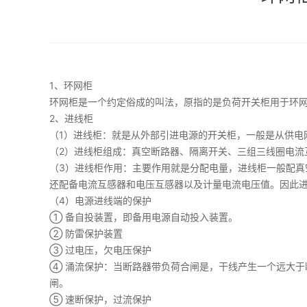
1、环网柜
环网柜是一个约定俗成的叫法，原指的是负荷开关柜用于环
2、进线柜
（1）进线柜：就是从外部引进电源的开关柜，一般是从供电网
（2）进线柜组成：真空断路器、隔离开关、三组三线圈电流
（3）进线柜作用：主要作用就是分配电量，进线柜一般配
还配备电流互感器和电压互感器以及计量电流电压值。因此
（4）电源进线端的保护
① 备自投装置，即备用电源自动投入装置。
② 防雷保护装置
③ 过电压，欠电压保护
④ 涌流保护：当断路器带负荷合闸是，干线产生一个远大
闸。
⑤ 速断保护，过流保护