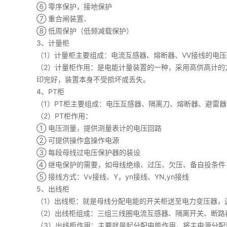
⑥ 零序保护，接地保护
⑦ 重合闸装置、
⑧ 低周保护（低频减载保护）
3、计量柜
（1）计量柜主要组成：电流互感器、熔断器、VV接线的电
（2）计量柜作用：是电能计量装置的一种，采用高供高计
印完好，装置本身不受损坏或丢失。
4、PT柜
（1）PT柜主要组成：电压互感器、隔离刀、熔断器、避雷器
（2）PT柜作用：
① 电压测量，提供测量表计的电压回路
② 可提供操作盒操作电源
③ 每段母线过电压保护器的装设
④ 继电保护的需要，如母线绝缘、过压、欠压、备自投条件
⑤ 接线方式：Vv接线、Y，yn接线、YN,yn接线
5、出线柜
（1）出线柜：就是母线分配电能的开关柜送至电力变压器，这
（2）出线柜组成：三组三线圈电流互感器、隔离开关、断路
（3）出线柜作用：主要就是起分配电能作用，将主电源分配