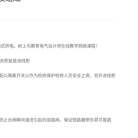
网式供电。树上鸟教育电气设计师在线教学网络课程！
开关柜就是进线柜
配以隔离开关以作为检修保护检修人员安全之用，另外进线柜
防止合闸瞬间涌流引起的误跳闸，保证短路器带负荷可靠跳