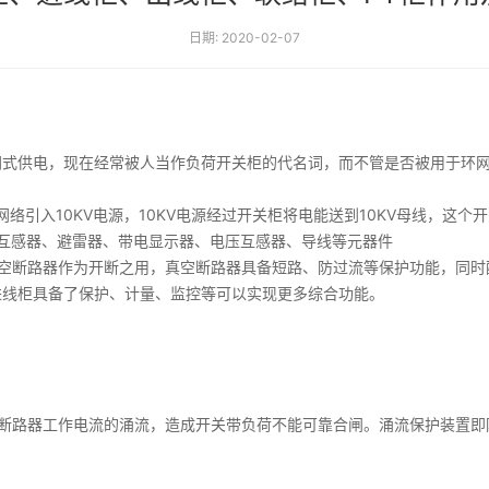
日期: 2020-02-07
网式供电，现在经常被人当作负荷开关柜的代名词，而不管是否被用于环
络引入10KV电源，10KV电源经过开关柜将电能送到10KV母线，这个
互感器、避雷器、带电显示器、电压互感器、导线等元器件
真空断路器作为开断之用，真空断路器具备短路、防过流等保护功能，同时
进线柜具备了保护、计量、监控等可以实现更多综合功能。
于断路器工作电流的涌流，造成开关带负荷不能可靠合闸。涌流保护装置即