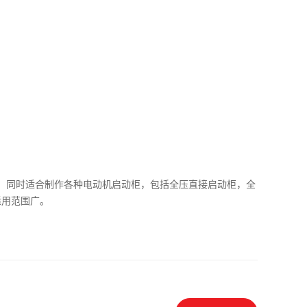
电用。同时适合制作各种电动机启动柜，包括全压直接启动柜，全
适用范围广。