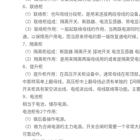
6、联络柜
（1）联络柜：也叫母线分段柜，是用来连接两段母线的设备
（2）联络柜组成：隔离开关、断路器、电流互感器、带电显
（3）联络柜作用：一般起联络母线的作用，当两路电源同
通，以保障用户用电，而当原来停电的那一端恢复通电时候
7、隔离柜
（1）隔离柜组成：断路器 隔离开关 接地开关 电流互感器 
（2）隔离柜作用：是用来隔离两端母线用的或者是隔离受电
8、提升柜
（1）提升柜作用：在高压开关柜设备中，通常母线在柜顶部
中那样简单上翻母线，高压柜中上翻母线必须有单独的【间隔
开关柜具有架空进出线、电缆进出线、母线联络等功能。主
9、电池柜
相当于电池，储存电源。
电池柜有2个作用：
（1）做后备操作电源。
（2）做为合闸电源的主力电源。开关合闸时需要一个非常
可靠动作。