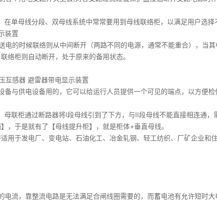
，在单母线分段、双母线系统中常常要用到母线联络柜，以满足用户选择
示装置
时送电的时候联络则从中间断开（两路不同的电源，通常不能重合），当其
，联络柜则自动断开，处于原来的备用状态。
电压互感器 避雷器带电显示装置
设备与供电设备用的，它可以给运行人员提供一个可见的端点，以方便检
，母联柜通过断路器将I段母线引到了下方，与II段母线不能直接相连通
】，于是就有了【母线提升柜】，就是柜体+垂直母线。
要适用于发电厂、变电站、石油化工、冶金轧钢、轻工纺织、厂矿企业和
大的电流，靠整流电路是无法满足合闸线圈需要的，而蓄电池有允许短时大