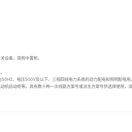
开关设备，简称中置柜。
子。
为50HZ、电压500V及以下、三相四线电力系统的动力配电和照明配
电动机启动柜等。具有数十种一次线路方案号或派生方案号供选择使用，